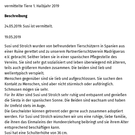
vermittelte Tiere 1. Halbjahr 2019
Beschreibung
24.05.2019: Susi ist vermittelt.
19.05.2019
Susi und Strolch wurden von befreundeten Tierschützern in Spanien aus
einer Ruine gerettet und zu unserem Partnertierschtzverein Madrigueras
e.V. gebracht. Seither leben sie in einer spanischen Pflegestelle des
Vereins. Sie sind sehr gut sozialisiert und leben überwiegend mit älteren,
teils auch größeren Hunden zusammen. Die beiden sind lieb und
wellentypisch verspielt.
Menschen gegenüber sind sie lieb und aufgeschlossen. Sie suchen den
Kontakt zu Menschen, sind aber nicht stürmisch oder aufdringlich.
Schmusen mögen sie sehr.
Für ihr Alter sind Susi und Strolch sehr ruhig und entspannt und genießen
die Siesta in der spanischen Sonne. Die Beiden sind wachsam und haben
ihr Umfeld stets im Auge.
Die Geschwister können getrennt oder gerne auch zusammen adoptiert
werden. Für Susi und Strolch wünschen wir uns eine ruhige, liebe Familie,
die ihnen das Einmaleins der Hundeerziehung beibringt und sie ihrem Alter
entsprechend beschäftigen kann.
Susi hat eine Schulterhöhe von 36 cm.