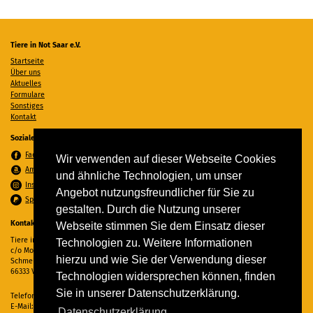
Tiere in Not Saar e.V.
Startseite
Über uns
Aktuelles
Formulare
Sonstiges
Kontakt
Soziale Medien
Facebook
Wir verwenden auf dieser Webseite Cookies
Amazon Wunschzettel
und ähnliche Technologien, um unser
Instagram
Angebot nutzungsfreundlicher für Sie zu
Spenden per PayPal
gestalten. Durch die Nutzung unserer
Kontakt
Webseite stimmen Sie dem Einsatz dieser
Tiere in Not Saar e.V.
Technologien zu. Weitere Informationen
c/o Monika Ewen
hierzu und wie Sie der Verwendung dieser
Schmelzer Straße 22
66333 Völklingen
Technologien widersprechen können, finden
Sie in unserer Datenschutzerklärung.
Telefon:
06898 294862
E-Mail:
info@tiere-in-not-saar.de
Datenschutzerklärung