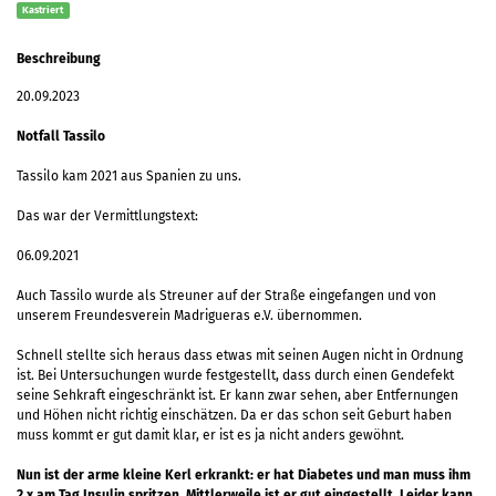
Kastriert
Beschreibung
20.09.2023
Notfall Tassilo
Tassilo kam 2021 aus Spanien zu uns.
Das war der Vermittlungstext:
06.09.2021
Auch Tassilo wurde als Streuner auf der Straße eingefangen und von
unserem Freundesverein Madrigueras e.V. übernommen.
Schnell stellte sich heraus dass etwas mit seinen Augen nicht in Ordnung
ist. Bei Untersuchungen wurde festgestellt, dass durch einen Gendefekt
seine Sehkraft eingeschränkt ist. Er kann zwar sehen, aber Entfernungen
und Höhen nicht richtig einschätzen. Da er das schon seit Geburt haben
muss kommt er gut damit klar, er ist es ja nicht anders gewöhnt.
Nun ist der arme kleine Kerl erkrankt: er hat Diabetes und man muss ihm
2 x am Tag Insulin spritzen. Mittlerweile ist er gut eingestellt. Leider kann