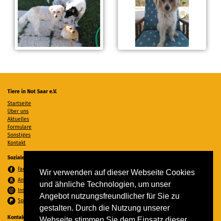
Tiere in Not Saar e.V.
Startseite
Über uns
Aktuelles
Formulare
Sonstiges
Kontakt
Soziale Medien
Facebook
Wir verwenden auf dieser Webseite Cookies
Amazon Wunschzettel
und ähnliche Technologien, um unser
Instagram
Angebot nutzungsfreundlicher für Sie zu
Spenden per PayPal
gestalten. Durch die Nutzung unserer
Kontakt
Webseite stimmen Sie dem Einsatz dieser