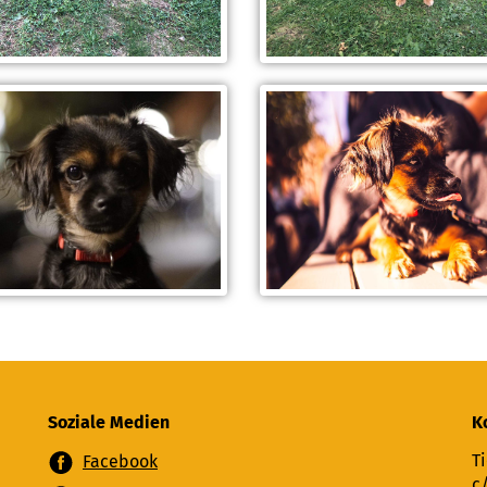
Soziale Medien
K
Ti
Facebook
c