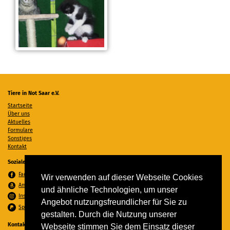
Tiere in Not Saar e.V.
Startseite
Über uns
Aktuelles
Formulare
Sonstiges
Kontakt
Soziale Medien
Facebook
Wir verwenden auf dieser Webseite Cookies
Amazon Wunschzettel
und ähnliche Technologien, um unser
Instagram
Angebot nutzungsfreundlicher für Sie zu
Spenden per PayPal
gestalten. Durch die Nutzung unserer
Kontakt
Webseite stimmen Sie dem Einsatz dieser