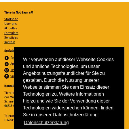
Tiere in Not Saar e.V.
Startseite
Über uns
Aktuelles
Formulare
Sonstiges
Kontakt
Soziale Medien
Facebook
Wir verwenden auf dieser Webseite Cookies
Amazon Wunschzettel
und ähnliche Technologien, um unser
Instagram
Angebot nutzungsfreundlicher für Sie zu
Spenden per PayPal
gestalten. Durch die Nutzung unserer
Kontakt
Webseite stimmen Sie dem Einsatz dieser
Tiere in Not Saar e.V.
Technologien zu. Weitere Informationen
c/o Monika Ewen
hierzu und wie Sie der Verwendung dieser
Schmelzer Straße 22
66333 Völklingen
Technologien widersprechen können, finden
Sie in unserer Datenschutzerklärung.
Telefon:
06898 294862
E-Mail:
info@tiere-in-not-saar.de
Datenschutzerklärung