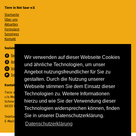
Tiere in Not Saar e.V.
Startseite
Über uns
Aktuelles
Formulare
Sonstiges
Kontakt
Soziale Medien
Facebook
Wir verwenden auf dieser Webseite Cookies
Amazon Wunschzettel
und ähnliche Technologien, um unser
Instagram
Angebot nutzungsfreundlicher für Sie zu
Spenden per PayPal
gestalten. Durch die Nutzung unserer
Kontakt
Webseite stimmen Sie dem Einsatz dieser
Tiere in Not Saar e.V.
Technologien zu. Weitere Informationen
c/o Monika Ewen
hierzu und wie Sie der Verwendung dieser
Schmelzer Straße 22
66333 Völklingen
Technologien widersprechen können, finden
Sie in unserer Datenschutzerklärung.
Telefon:
06898 294862
E-Mail:
info@tiere-in-not-saar.de
Datenschutzerklärung