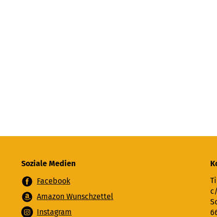
Soziale Medien
K
Ti
Facebook
c
Amazon Wunschzettel
S
Instagram
6